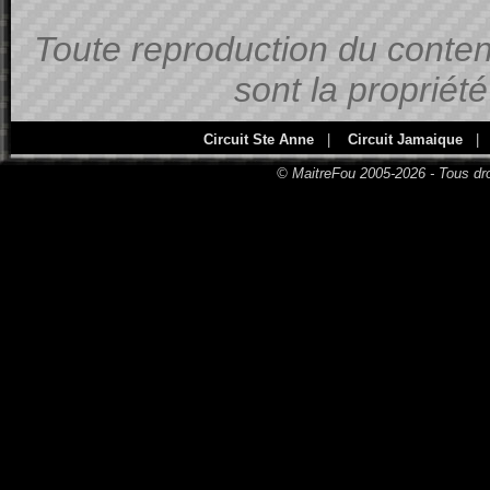
Toute reproduction du contenu
sont la propriét
Circuit Ste Anne
|
Circuit Jamaique
|
© MaitreFou 2005-2026 - Tous dro